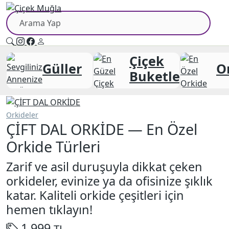
Çiçek
Güller
O
Buketleri
Orkideler
ÇİFT DAL ORKİDE — En Özel
Orkide Türleri
Zarif ve asil duruşuyla dikkat çeken
orkideler, evinize ya da ofisinize şıklık
katar. Kaliteli orkide çeşitleri için
hemen tıklayın!
1,999
TL